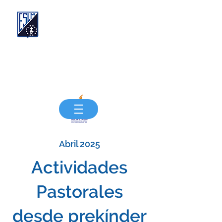
Compañía de las Hijas de la Caridad de San
Vicente de Paúl
FUNDACIÓN EDUCACIONAL SANTA LUISA
DE MARILLAC
"Siempre más, Siempre mejor"
Abril 2025
Actividades
Pastorales
desde prekínder