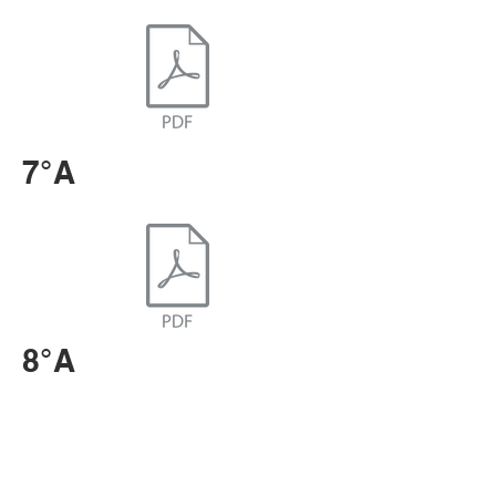
7°A
8°A