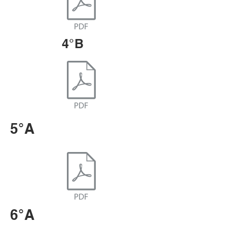
4°B
5°A
6°A