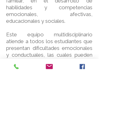
familiar, en el desarrollo de
habilidades y competencias
emocionales, afectivas,
educacionales y sociales.
Este equipo multidisciplinario
atiende a todos los estudiantes que
presentan dificultades emocionales
y conductuales, las cuales pueden
interferir en el rendimiento
académico.
EL objetivo es la detección,
evaluación y atención de las
dificultades que interfieren en el
proceso pedagógico promoviendo
el desarrollo integral del estudiante
en relación a sus necesidades y a las
funciones que desempeña dentro
del ámbito escolar.