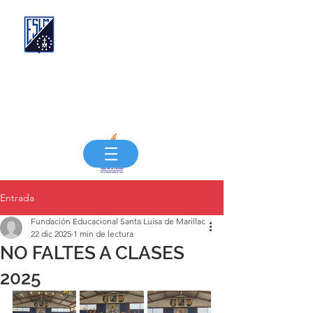
Compañía de las Hijas de la Caridad de San
Vicente de Paúl
FUNDACIÓN EDUCACIONAL SANTA LUISA
DE MARILLAC
"Siempre más, Siempre mejor"
Entrada
Fundación Educacional Santa Luisa de Marillac
22 dic 2025
1 min de lectura
NO FALTES A CLASES
2025